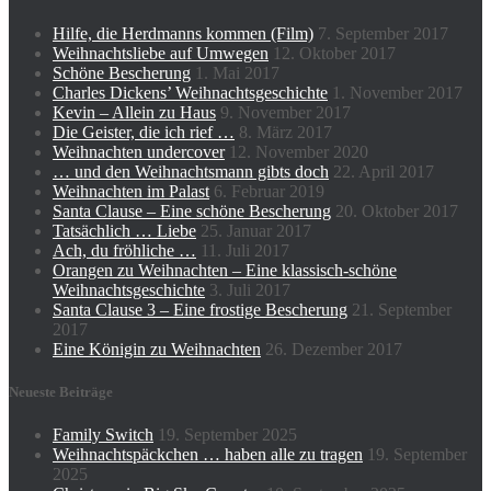
Hilfe, die Herdmanns kommen (Film)
7. September 2017
Weihnachtsliebe auf Umwegen
12. Oktober 2017
Schöne Bescherung
1. Mai 2017
Charles Dickens’ Weihnachtsgeschichte
1. November 2017
Kevin – Allein zu Haus
9. November 2017
Die Geister, die ich rief …
8. März 2017
Weihnachten undercover
12. November 2020
… und den Weihnachtsmann gibts doch
22. April 2017
Weihnachten im Palast
6. Februar 2019
Santa Clause – Eine schöne Bescherung
20. Oktober 2017
Tatsächlich … Liebe
25. Januar 2017
Ach, du fröhliche …
11. Juli 2017
Orangen zu Weihnachten – Eine klassisch-schöne
Weihnachtsgeschichte
3. Juli 2017
Santa Clause 3 – Eine frostige Bescherung
21. September
2017
Eine Königin zu Weihnachten
26. Dezember 2017
Neueste Beiträge
Family Switch
19. September 2025
Weihnachtspäckchen … haben alle zu tragen
19. September
2025