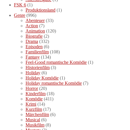
FSK 6
(1)
Produktionsland
(1)
Genre
(996)
Abenteuer
(33)
Action
(7)
Animation
(120)
Biografie
(2)
Drama
(332)
Episoden
(6)
Familienfilm
(108)
Fantasy
(134)
Feel-Good romantische Komödie
(1)
Historienfilm
(3)
Holiday
(6)
Holiday Komödie
(1)
Holiday romantische Komödie
(7)
Horror
(20)
Kinderfilm
(18)
Komödie
(411)
Krimi
(14)
Kurzfilm
(17)
Märchenfilm
(6)
Musical
(6)
Musikfilm
(8)