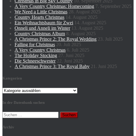
Christmas in Big Sky Country
10. September 2025
A Very Country Christmas: Homecoming
7. September 2025
We Need a Little Christmas
28. August 2025
Country Hearts Christmas
14. August 2025
Ein Weihnachtsbaum für Zwei
14. August 2025
Onneli und Anneli im Winter
13. August 2025
Country Christmas Album
8. August 2025
A Christmas Prince 2: The Royal Wedding
23. Juli 2025
Falling for Christmas
20. Juli 2025
A Very Country Christmas
6. Juli 2025
The Holiday Stocking
27. Juni 2025
Die Schneeschwester
22. Juni 2025
A Christmas Prince 3: The Royal Baby
21. Juni 2025
Kategorien
Kategorien
In der Datenbank suchen
Suchen
nach:
Archiv